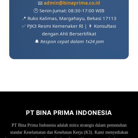
📧
admin@binaprima.co.id
🕐 Senin-Jumat: 08:30-17:00 WIB
📍 Ruko Kalimas, Margahayu, Bekasi 17113
✅ PJK3 Resmi Kemenaker RI | 👨‍ Konsultasi
dengan Ahli Bersertifikat
🔔
Respon cepat dalam 1x24 jam
PT BINA PRIMA INDONESIA
PT Bina Prima Indonesia adalah mitra strategis dalam pemenuhan
standar Keselamatan dan Kesehatan Kerja (K3). Kami menyediakan