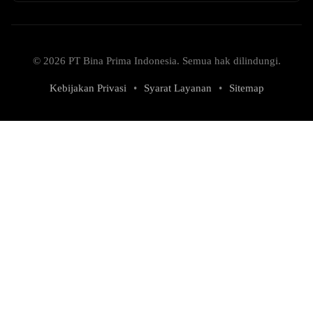
© 2026 PT Bina Prima Indonesia. Semua hak dilindungi.
Kebijakan Privasi
•
Syarat Layanan
•
Sitemap