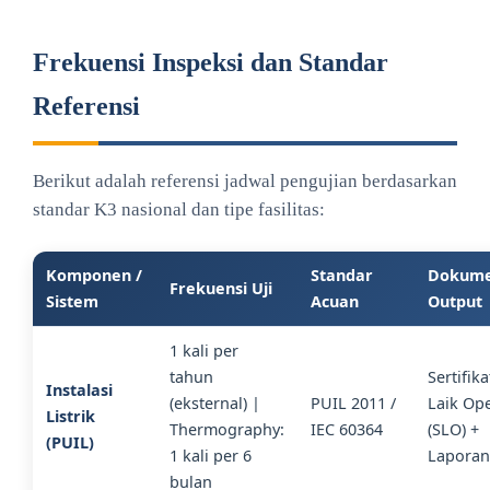
Frekuensi Inspeksi dan Standar
Referensi
Berikut adalah referensi jadwal pengujian berdasarkan
standar K3 nasional dan tipe fasilitas:
Komponen /
Standar
Dokum
Frekuensi Uji
Sistem
Acuan
Output
1 kali per
tahun
Sertifika
Instalasi
(eksternal) |
PUIL 2011 /
Laik Ope
Listrik
Thermography:
IEC 60364
(SLO) +
(PUIL)
1 kali per 6
Laporan
bulan