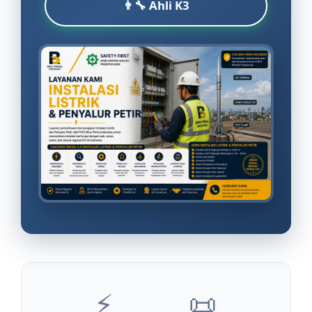
👨‍🔧 Ahli K3
⚡
📜