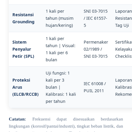
1 kali per
SNI 03-7015
Laporan
Resistansi
tahun (musim
/ IEC 61557-
Resistan
Grounding
hujan/kering)
5
Tag Uji
1 kali per
Sistem
Permenaker
Sertifika
tahun | Visual:
Penyalur
02/1989 /
Kelayak
1 kali per 6
Petir (SPL)
SNI 03-7015
Checklis
bulan
Uji fungsi: 1
Proteksi
kali per 3
Laporan
IEC 61008 /
Arus
bulan |
Kalibras
PUIL 2011
(ELCB/RCCB)
Kalibrasi: 1 kali
Rekome
per tahun
Catatan:
Frekuensi dapat disesuaikan berdasarkan
lingkungan (korosif/pantai/industri), tingkat beban listrik, dan