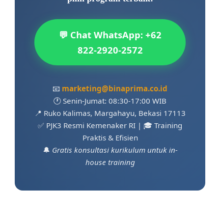
💬 Chat WhatsApp: +62
822-2920-2572
📧
marketing@binaprima.co.id
🕐 Senin-Jumat: 08:30-17:00 WIB
📍 Ruko Kalimas, Margahayu, Bekasi 17113
✅ PJK3 Resmi Kemenaker RI | 🎓 Training
Praktis & Efisien
🔔
Gratis konsultasi kurikulum untuk in-
house training