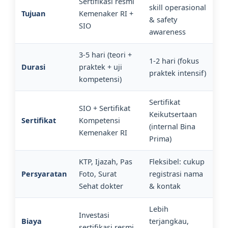
Sertifikasi resmi
skill operasional
Tujuan
Kemenaker RI +
& safety
SIO
awareness
3-5 hari (teori +
1-2 hari (fokus
Durasi
praktek + uji
praktek intensif)
kompetensi)
Sertifikat
SIO + Sertifikat
Keikutsertaan
Sertifikat
Kompetensi
(internal Bina
Kemenaker RI
Prima)
KTP, Ijazah, Pas
Fleksibel: cukup
Persyaratan
Foto, Surat
registrasi nama
Sehat dokter
& kontak
Lebih
Investasi
Biaya
terjangkau,
sertifikasi resmi