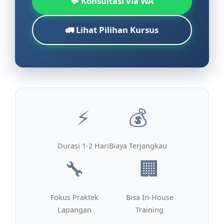
💬 Konsultasi via WA
🚛 Lihat Pilihan Kursus
⚡
💰
Durasi 1-2 Hari
Biaya Terjangkau
🔧
🏢
Fokus Praktek
Bisa In-House
Lapangan
Training