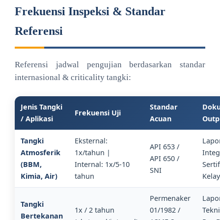
Frekuensi Inspeksi & Standar
Referensi
Referensi jadwal pengujian berdasarkan standar
internasional & criticality tangki:
Jenis Tangki
Standar
Dok
Frekuensi Uji
/ Aplikasi
Acuan
Outp
Tangki
Eksternal:
Lapo
API 653 /
Atmosferik
1x/tahun |
Integ
API 650 /
(BBM,
Internal: 1x/5-10
Serti
SNI
Kimia, Air)
tahun
Kela
Permenaker
Lapo
Tangki
1x / 2 tahun
01/1982 /
Tekni
Bertekanan