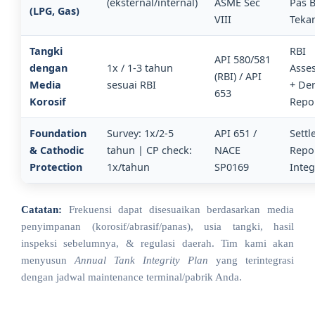
(eksternal/internal)
ASME Sec
Pas 
(LPG, Gas)
VIII
Teka
Tangki
RBI
API 580/581
dengan
1x / 1-3 tahun
Asse
(RBI) / API
Media
sesuai RBI
+ Der
653
Korosif
Repo
Foundation
Survey: 1x/2-5
API 651 /
Sett
& Cathodic
tahun | CP check:
NACE
Repo
Protection
1x/tahun
SP0169
Integ
Catatan:
Frekuensi dapat disesuaikan berdasarkan media
penyimpanan (korosif/abrasif/panas), usia tangki, hasil
inspeksi sebelumnya, & regulasi daerah. Tim kami akan
menyusun
Annual Tank Integrity Plan
yang terintegrasi
dengan jadwal maintenance terminal/pabrik Anda.