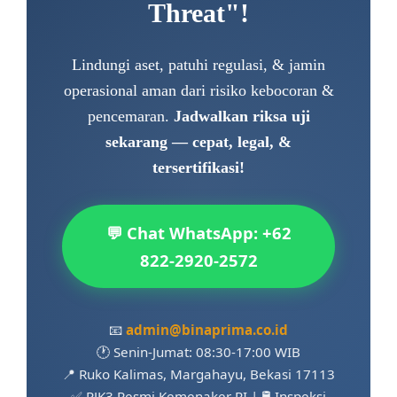
Threat"!
Lindungi aset, patuhi regulasi, & jamin
operasional aman dari risiko kebocoran &
pencemaran.
Jadwalkan riksa uji
sekarang — cepat, legal, &
tersertifikasi!
💬 Chat WhatsApp: +62
822-2920-2572
📧
admin@binaprima.co.id
🕐 Senin-Jumat: 08:30-17:00 WIB
📍 Ruko Kalimas, Margahayu, Bekasi 17113
✅ PJK3 Resmi Kemenaker RI | 🛢️ Inspeksi