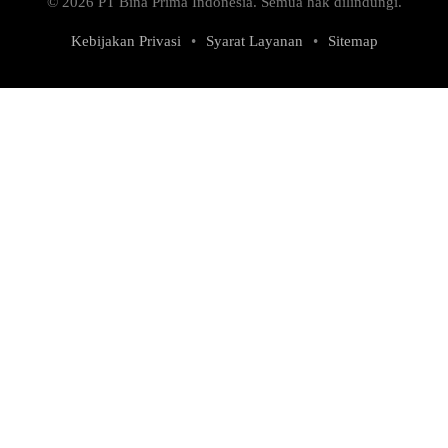
© 2026 PT Bina Prima Indonesia. Semua hak dilindungi.
Kebijakan Privasi
•
Syarat Layanan
•
Sitemap