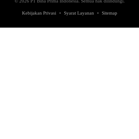
© 2026 PT Bina Prima Indonesia. Semua hak dilindungi.
Kebijakan Privasi
•
Syarat Layanan
•
Sitemap