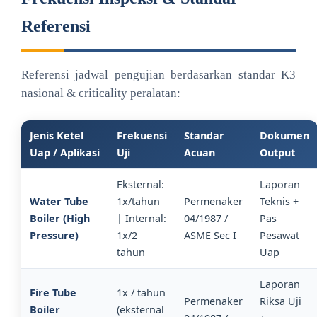
Referensi
Referensi jadwal pengujian berdasarkan standar K3
nasional & criticality peralatan:
Jenis Ketel
Frekuensi
Standar
Dokumen
Uap / Aplikasi
Uji
Acuan
Output
Eksternal:
Laporan
Water Tube
1x/tahun
Permenaker
Teknis +
Boiler (High
| Internal:
04/1987 /
Pas
Pressure)
1x/2
ASME Sec I
Pesawat
tahun
Uap
Laporan
Fire Tube
1x / tahun
Permenaker
Riksa Uji
Boiler
(eksternal