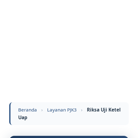
Beranda
›
Layanan PJK3
›
Riksa Uji Ketel
Uap