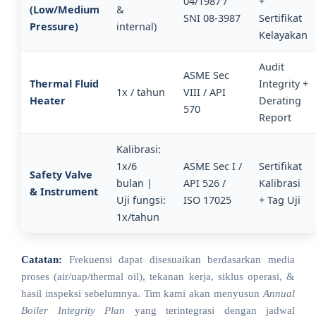
04/1987 /
+
(Low/Medium
&
SNI 08-3987
Sertifikat
Pressure)
internal)
Kelayakan
Audit
ASME Sec
Thermal Fluid
Integrity +
1x / tahun
VIII / API
Heater
Derating
570
Report
Kalibrasi:
1x/6
ASME Sec I /
Sertifikat
Safety Valve
bulan |
API 526 /
Kalibrasi
& Instrument
Uji fungsi:
ISO 17025
+ Tag Uji
1x/tahun
Catatan:
Frekuensi dapat disesuaikan berdasarkan media
proses (air/uap/thermal oil), tekanan kerja, siklus operasi, &
hasil inspeksi sebelumnya. Tim kami akan menyusun
Annual
Boiler Integrity Plan
yang terintegrasi dengan jadwal