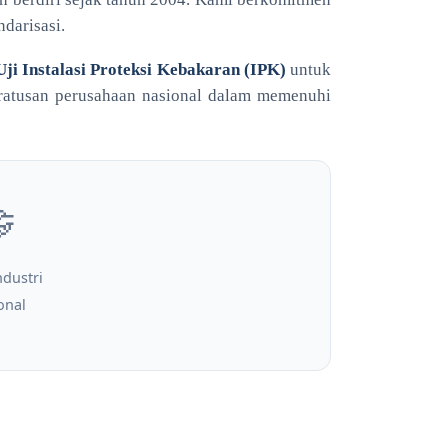
darisasi.
Uji Instalasi Proteksi Kebakaran (IPK)
untuk
i ratusan perusahaan nasional dalam memenuhi

ndustri
onal