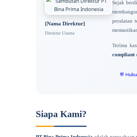
Sejak berd
membangun
peralatan 
[Nama Direktur]
memastikan 
Direktur Utama
Terima ka
compliant
💬 Hubu
Siapa Kami?
PT Bina Prima Indonesia
adalah perusahaan p