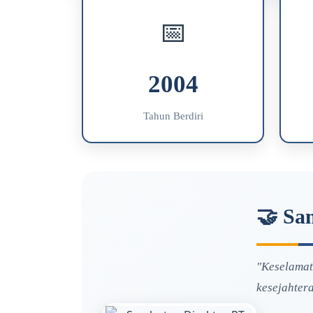
📅
2004
Tahun Berdiri
🤝 Sa
"Keselamat
kesejahtera