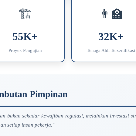
🏗️
👨‍🏫
55K+
32K+
Proyek Pengujian
Tenaga Ahli Tersertifikasi
mbutan Pimpinan
an bukan sekadar kewajiban regulasi, melainkan investasi st
an setiap insan pekerja."