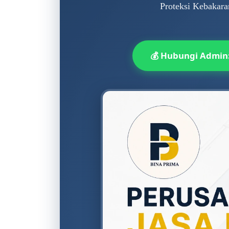
Proteksi Kebakara
💰 Hubungi Admin