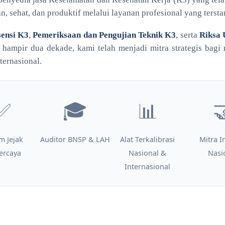
 sehat, dan produktif melalui layanan profesional yang terstan
ensi K3
,
Pemeriksaan dan Pengujian Teknik K3
, serta
Riksa 
 hampir dua dekade, kami telah menjadi mitra strategis bag
ternasional.
✅
🎓
📊

m Jejak
Auditor BNSP & LAH
Alat Terkalibrasi
Mitra I
ercaya
Nasional &
Nasi
Internasional