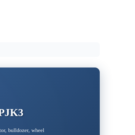
t PJK3
or, bulldozer, wheel