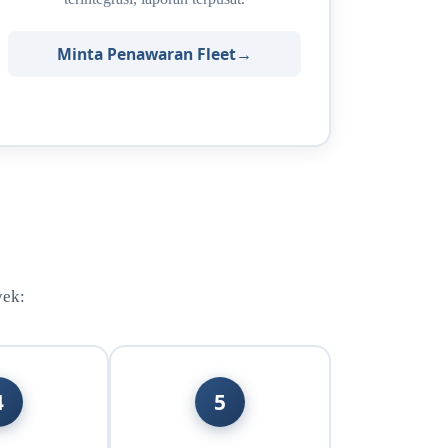
Minta Penawaran Fleet
yek:
4
5