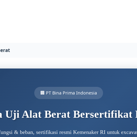
Berat
🏢 PT Bina Prima Indonesia
 Uji Alat Berat Bersertifika
i fungsi & beban, sertifikasi resmi Kemenaker RI untuk excavat