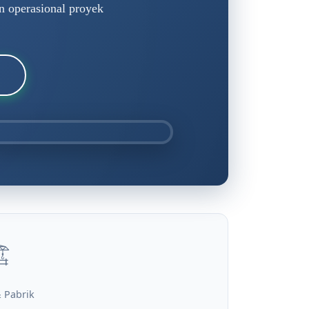
an operasional proyek
n
️
 Pabrik