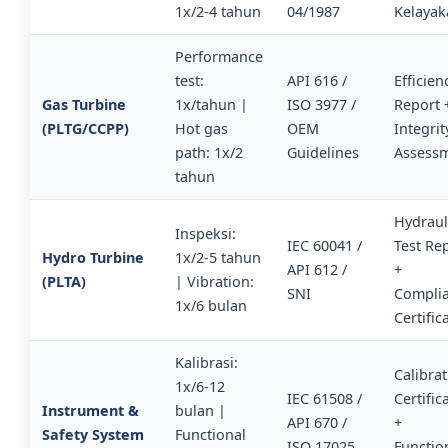
1x/2-4 tahun
04/1987
Kelayak
Performance
test:
API 616 /
Efficien
Gas Turbine
1x/tahun |
ISO 3977 /
Report 
(PLTG/CCPP)
Hot gas
OEM
Integrit
path: 1x/2
Guidelines
Assess
tahun
Hydraul
Inspeksi:
IEC 60041 /
Test Re
Hydro Turbine
1x/2-5 tahun
API 612 /
+
(PLTA)
| Vibration:
SNI
Compli
1x/6 bulan
Certific
Kalibrasi:
Calibra
1x/6-12
IEC 61508 /
Certific
Instrument &
bulan |
API 670 /
+
Safety System
Functional
ISO 17025
Functio