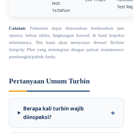
test:
Test Re
1x/tahun
Catatan:
Frekuensi dapat disesuaikan berdasarkan jam
operasi, beban siklus, lingkungan korosif, & hasil inspeksi
sebelumnya. Tim kami akan menyusun
Annual Turbine
Integrity Plan
yang terintegrasi dengan jadwal maintenance
pembangkit/pabrik Anda.
Pertanyaan Umum Turbin
Berapa kali turbin wajib
diinspeksi?