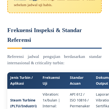
sebelum jadwal uji habis.
Frekuensi Inspeksi & Standar
Referensi
Referensi jadwal pengujian berdasarkan standar
internasional & criticality turbin:
Jenis Turbin /
Frekuensi
Standar
Dokum
Aplikasi
Uji
Acuan
Output
Vibration:
API 612 /
Lapora
Steam Turbine
1x/bulan |
ISO 10816 /
Vibrati
(PLTU/Industri)
Internal:
Permenaker
Sertifik