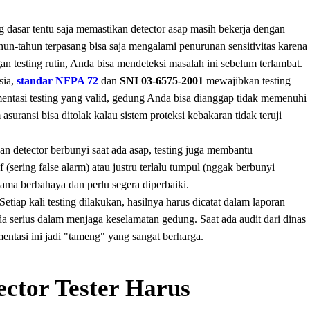
g dasar tentu saja memastikan detector asap masih bekerja dengan
hun-tahun terpasang bisa saja mengalami penurunan sensitivitas karena
n testing rutin, Anda bisa mendeteksi masalah ini sebelum terlambat.
sia,
standar NFPA 72
dan
SNI 03-6575-2001
mewajibkan testing
mentasi testing yang valid, gedung Anda bisa dianggap tidak memenuhi
asuransi bisa ditolak kalau sistem proteksi kebakaran tidak teruji
an detector berbunyi saat ada asap, testing juga membantu
if (sering false alarm) atau justru terlalu tumpul (nggak berbunyi
sama berbahaya dan perlu segera diperbaiki.
Setiap kali testing dilakukan, hasilnya harus dicatat dalam laporan
a serius dalam menjaga keselamatan gedung. Saat ada audit dari dinas
mentasi ini jadi "tameng" yang sangat berharga.
ctor Tester Harus