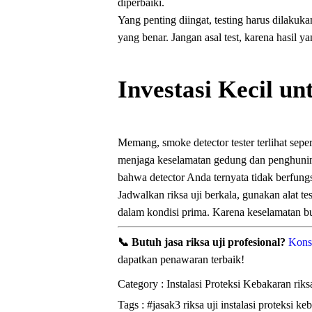
diperbaiki.
Yang penting diingat, testing harus dilakuk
yang benar. Jangan asal test, karena hasil y
Investasi Kecil u
Memang, smoke detector tester terlihat sepe
menjaga keselamatan gedung dan penghuninya
bahwa detector Anda ternyata tidak berfungs
Jadwalkan riksa uji berkala, gunakan alat te
dalam kondisi prima. Karena keselamatan bu
📞 Butuh jasa riksa uji profesional?
Konsu
dapatkan penawaran terbaik!
Category :
Instalasi Proteksi Kebakaran
riks
Tags :
#jasak3
riksa uji instalasi proteksi k