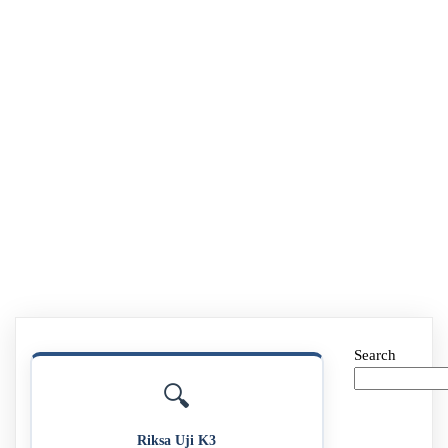
Search
🔍
Riksa Uji K3