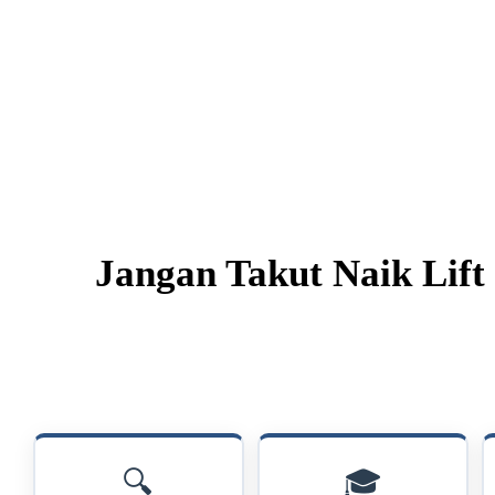
Jangan Takut Naik Lif
🔍
🎓