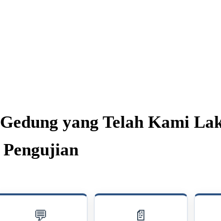
t Gedung yang Telah Kami La
Pengujian
💬
📄