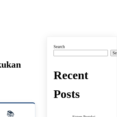
Search
Se
kukan
Recent
Posts
📚
Sistem Proteksi