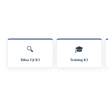
🔍
🎓
Riksa Uji K3
Training K3