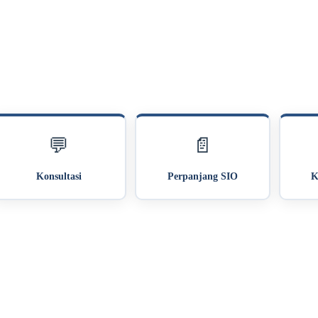
💬
📄
Konsultasi
Perpanjang SIO
K