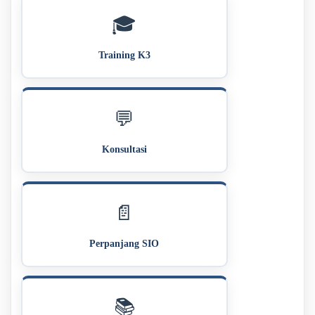
🎓
Training K3
💬
Konsultasi
📄
Perpanjang SIO
📚