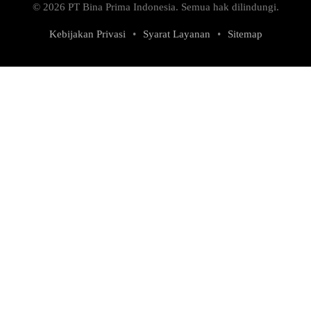
© 2026 PT Bina Prima Indonesia. Semua hak dilindungi.
Kebijakan Privasi
•
Syarat Layanan
•
Sitemap