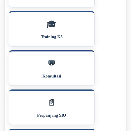
🎓
Training K3
💬
Konsultasi
📄
Perpanjang SIO