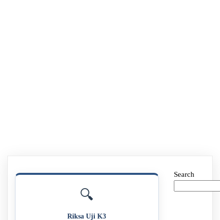
Search
🔍
Riksa Uji K3