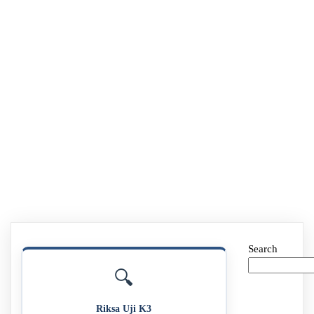
Search
🔍
Riksa Uji K3