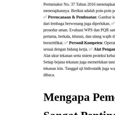
Permenaker No. 37 Tahun 2016 menetapkan 
menerapkannya. Berikut adalah poin-poin p
✅
Perencanaan & Pembuatan
: Gambar ko
dari lembaga berwenang juga diperlukan.
prosedur aman. Evaluasi WPS dan PQR sang
pertama, berkala, khusus, dan ulang wajib 
bersertifikat.
✅
Personil Kompeten
: Opera
sesuai dengan bidang kerja.
✅
Alat Penga
Alat ukur tekanan serta sistem proteksi keba
Setiap bejana tekanan juga memerlukan tan
tekanan izin. Tanggal uji hidrostatik juga 
dibaca.
Mengapa Peme