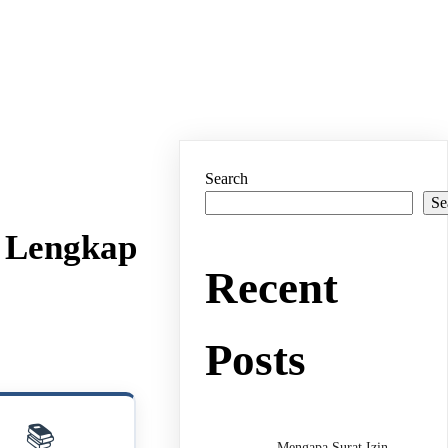
Search
Se
n Lengkap
Recent
Posts
📚
Mengapa Surat Izin