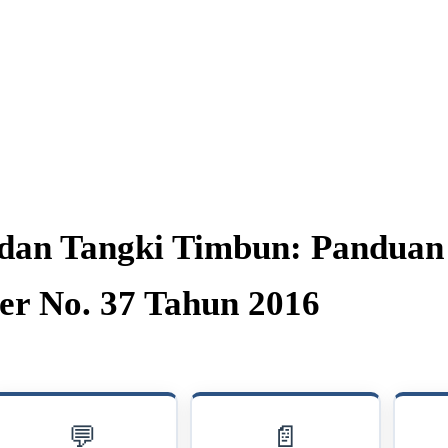
 dan Tangki Timbun: Pandua
r No. 37 Tahun 2016
💬
📄