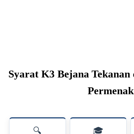
Syarat K3 Bejana Tekanan
Permenake
🔍
🎓