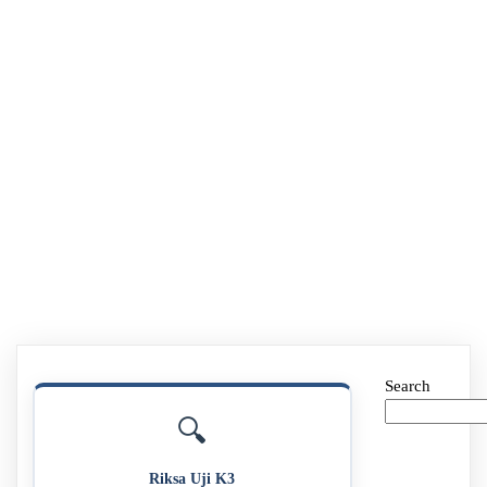
Search
🔍
Riksa Uji K3