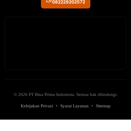
082229202572
© 2026 PT Bina Prima Indonesia. Semua hak dilindungi.
Kebijakan Privasi
•
Syarat Layanan
•
Sitemap