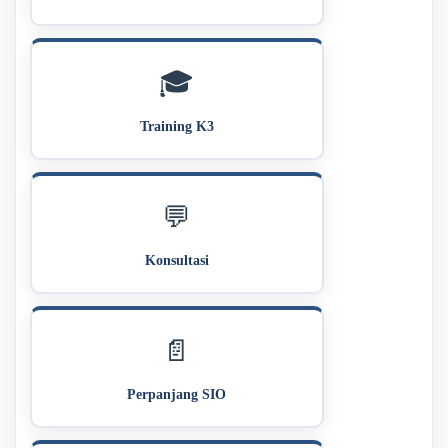
🎓
Training K3
💬
Konsultasi
📄
Perpanjang SIO