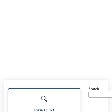
Search
🔍
Riksa Uji K3