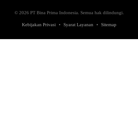
© 2026 PT Bina Prima Indonesia. Semua hak dilindungi.
Kebijakan Privasi
•
Syarat Layanan
•
Sitemap