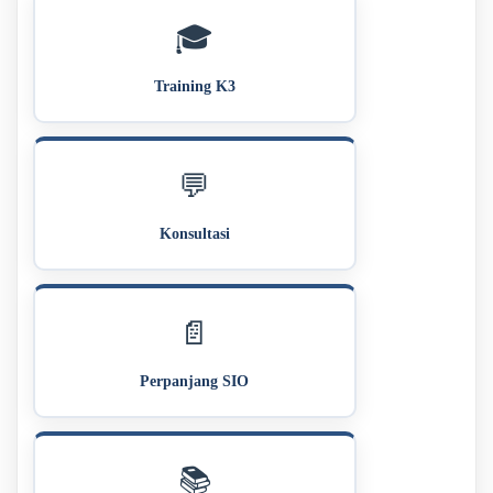
🎓
Training K3
💬
Konsultasi
📄
Perpanjang SIO
📚