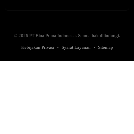
© 2026 PT Bina Prima Indonesia. Semua hak dilindungi.
Kebijakan Privasi
•
Syarat Layanan
•
Sitemap