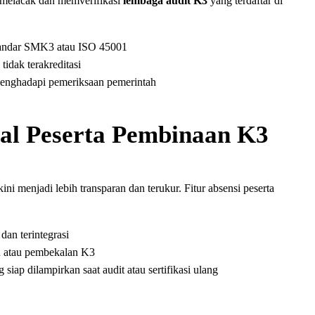
t melacak dan memverifikasi
lembaga audit K3
yang terdaftar di
tandar SMK3 atau ISO 45001
dak terakreditasi
menghadapi pemeriksaan pemerintah
ital Peserta Pembinaan K3
ni menjadi lebih transparan dan terukur. Fitur absensi peserta
dan terintegrasi
an atau pembekalan K3
iap dilampirkan saat audit atau sertifikasi ulang