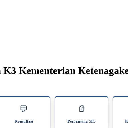
n K3 Kementerian Ketenagak
💬
📄
Konsultasi
Perpanjang SIO
K