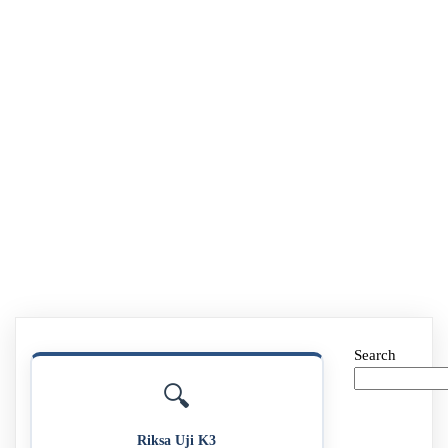
Search
🔍
Riksa Uji K3