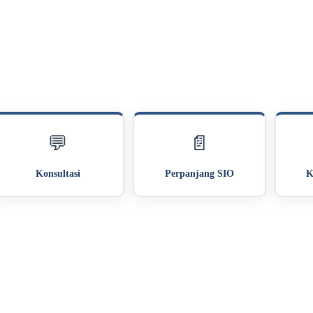
💬
📄
Konsultasi
Perpanjang SIO
K