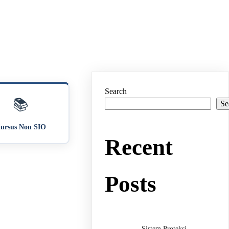
Search
📚
Se
ursus Non SIO
Recent
Posts
Sistem Proteksi