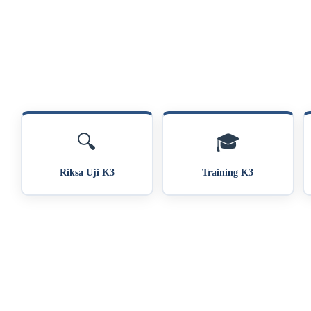
🔍
🎓
Riksa Uji K3
Training K3