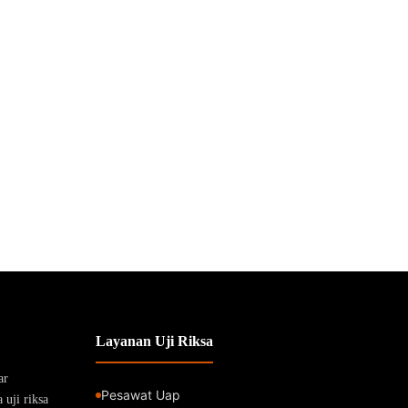
Layanan Uji Riksa
ar
Pesawat Uap
uji riksa