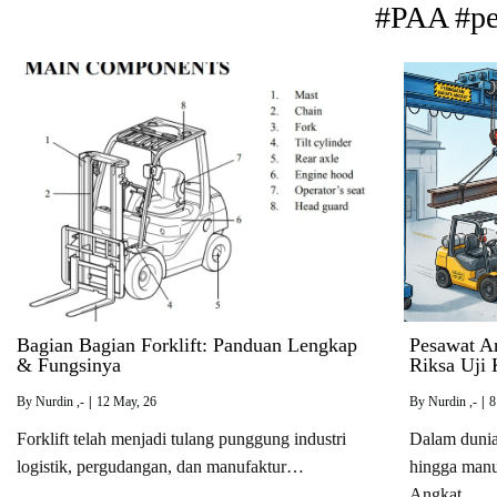
#PAA #pel
Bagian Bagian Forklift: Panduan Lengkap
Pesawat A
& Fungsinya
Riksa Uji
By
Nurdin ,-
|
12
May, 26
By
Nurdin ,-
|
8
Forklift telah menjadi tulang punggung industri
Dalam dunia 
logistik, pergudangan, dan manufaktur…
hingga manu
Angkat…