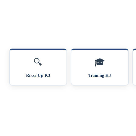
🔍
🎓
Riksa Uji K3
Training K3