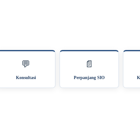
💬
📄
Konsultasi
Perpanjang SIO
K