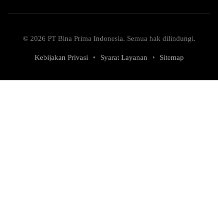
© 2026 PT Bina Prima Indonesia. Semua hak dilindungi.
Kebijakan Privasi
•
Syarat Layanan
•
Sitemap