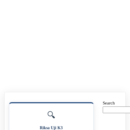
Search
🔍
Riksa Uji K3