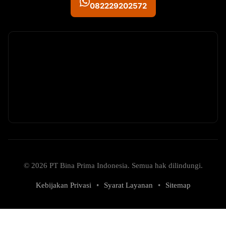
082229202572
© 2026 PT Bina Prima Indonesia. Semua hak dilindungi.
Kebijakan Privasi
•
Syarat Layanan
•
Sitemap