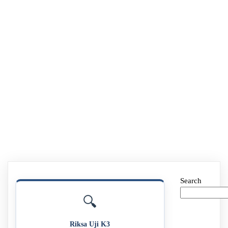
Search
🔍
Riksa Uji K3