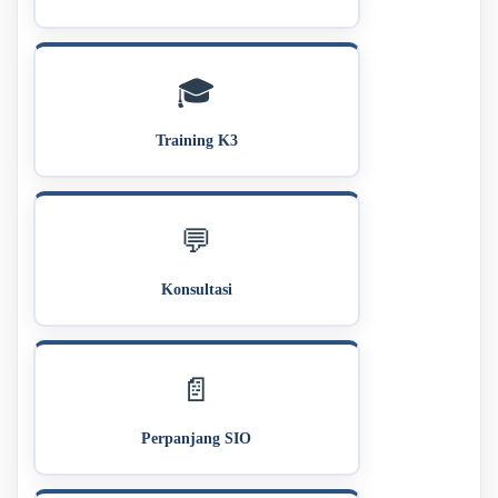
🎓
Training K3
💬
Konsultasi
📄
Perpanjang SIO